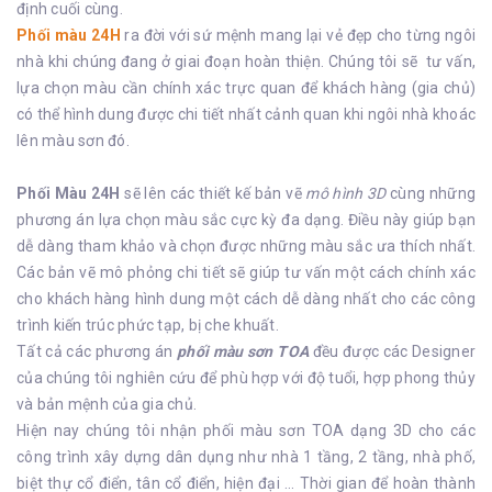
định cuối cùng.
Phối màu 24H
ra đời với sứ mệnh mang lại vẻ đẹp cho từng ngôi
nhà khi chúng đang ở giai đoạn hoàn thiện. Chúng tôi sẽ tư vấn,
lựa chọn màu cần chính xác trực quan để khách hàng (gia chủ)
có thể hình dung được chi tiết nhất cảnh quan khi ngôi nhà khoác
lên màu sơn đó.
Phối Màu 24H
sẽ lên các thiết kế bản vẽ
mô hình 3D
cùng những
phương án lựa chọn màu sắc cực kỳ đa dạng. Điều này giúp bạn
dễ dàng tham khảo và chọn được những màu sắc ưa thích nhất.
Các bản vẽ mô phỏng chi tiết sẽ giúp tư vấn một cách chính xác
cho khách hàng hình dung một cách dễ dàng nhất cho các công
trình kiến trúc phức tạp, bị che khuất.
Tất cả các phương án
phối màu sơn TOA
đều được các Designer
của chúng tôi nghiên cứu để phù hợp với độ tuổi, hợp phong thủy
và bản mệnh của gia chủ.
Hiện nay chúng tôi nhận phối màu sơn TOA dạng 3D cho các
công trình xây dựng dân dụng như nhà 1 tầng, 2 tầng, nhà phố,
biệt thự cổ điển, tân cổ điển, hiện đại ... Thời gian để hoàn thành