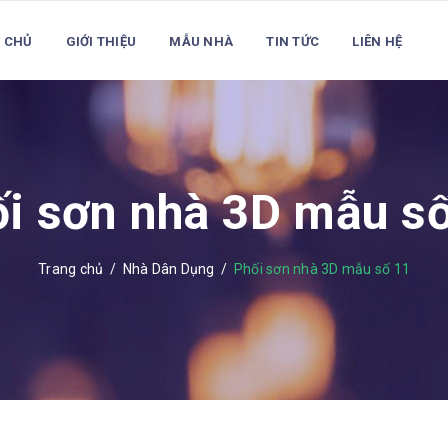
 CHỦ
GIỚI THIỆU
MẪU NHÀ
TIN TỨC
LIÊN HỆ
i sơn nhà 3D mẫu s
Trang chủ
/
Nhà Dân Dụng
/
Phối sơn nhà 3D mẫu số 11